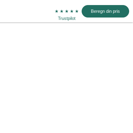
★ ★ ★ ★ ★
Beregn din pris
Trustpilot