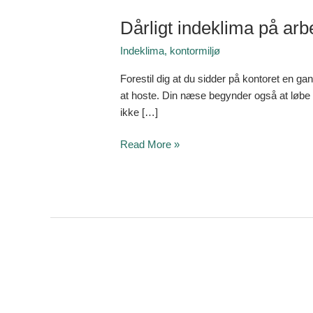
Dårligt indeklima på ar
Indeklima
,
kontormiljø
Forestil dig at du sidder på kontoret en g
at hoste. Din næse begynder også at løbe o
ikke […]
Read More »
Indretning
af