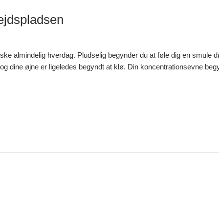
bejdspladsen
anske almindelig hverdag. Pludselig begynder du at føle dig en smule 
g dine øjne er ligeledes begyndt at klø. Din koncentrationsevne begy