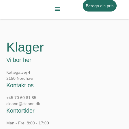
Gå
Beregn din pris
til
indholdet
Flytterengøring Af Erhvervslokaler
Snerydning Og Saltning
Klager
Vi bor her
Kattegatvej 4
2150 Nordhavn
Kontakt os
+45 70 60 81 85
cleann@cleann.dk
Kontortider
Man - Fre: 8:00 - 17:00