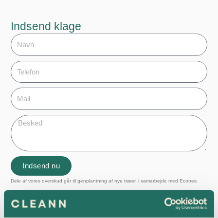
Indsend klage
N
a
v
T
n
e
l
M
e
a
f
i
o
B
l
n
e
s
k
e
Indsend nu
d
Dele af vores overskud går til genplantning af nye træer, i samarbejde med Ecotree.