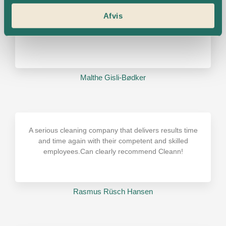
seriøst, som leverer det aftalte stykke arbejde, og til
tiden! Det er vigtigt for vores forretning at vi kan stole
Afvis
på vores rengøring og her Cleann til at stole på!
Malthe Gisli-Bødker​
A serious cleaning company that delivers results time
and time again with their competent and skilled
employees.Can clearly recommend Cleann!
Rasmus Rüsch Hansen