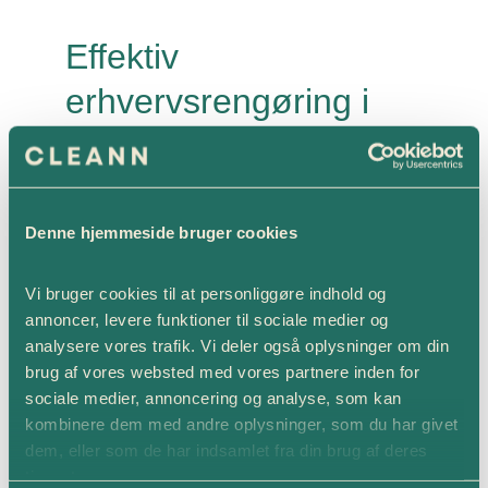
Effektiv
erhvervsrengøring i
Storkøbenhavn
Mangler din virksomhed en professionel partner, der kan
stå for rengøringen i Storkøbenhavn? Så bestil et
uforpligtende tilbud på erhvervsrengøring! Vi tilbyder
Denne hjemmeside bruger cookies
forskellige løsninger, der passer til dit firmas behov.
Vores rengøringsydelser tilpasses din virksomhedens
Vi bruger cookies til at personliggøre indhold og 
størrelse og opgavernes omfang, så du får lige nøjagtig
den service, der passer til din virksomhed.
annoncer, levere funktioner til sociale medier og 
analysere vores trafik. Vi deler også oplysninger om din 
Vi tilbyder både rengøring af kontorområder,
brug af vores websted med vores partnere inden for 
fællesområder, vinduespolering eller hvad end der
sociale medier, annoncering og analyse, som kan 
passer til jeres præferencer.
kombinere dem med andre oplysninger, som du har givet 
dem, eller som de har indsamlet fra din brug af deres 
Kontakt os i dag og hør mere om, hvilke ydelser vi kan
tjenester.
tilbyde din virksomhed i Ishøj og resten af