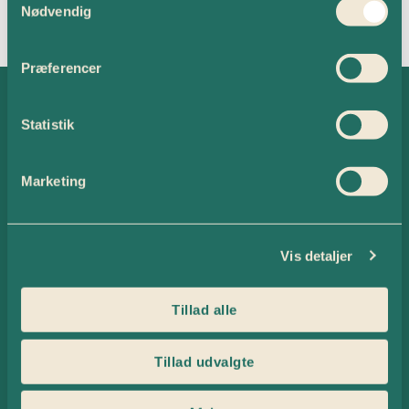
Artikler
Nødvendig
Selection
Denne forfatter har endnu ikke offentliggjort nogle artikler.
Præferencer
Medarbejdere ansat under
en overenskomst
Statistik
Indhent Gratis Tilbud
Marketing
Vis detaljer
Tillad alle
Tillad udvalgte