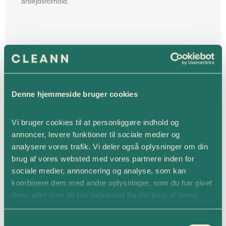
arbejdsforhold.
Denne hjemmeside bruger cookies
Vi bruger cookies til at personliggøre indhold og 
annoncer, levere funktioner til sociale medier og 
analysere vores trafik. Vi deler også oplysninger om din 
brug af vores websted med vores partnere inden for 
sociale medier, annoncering og analyse, som kan 
kombinere dem med andre oplysninger, som du har givet 
dem, eller som de har indsamlet fra din brug af deres 
tjenester.
Consent