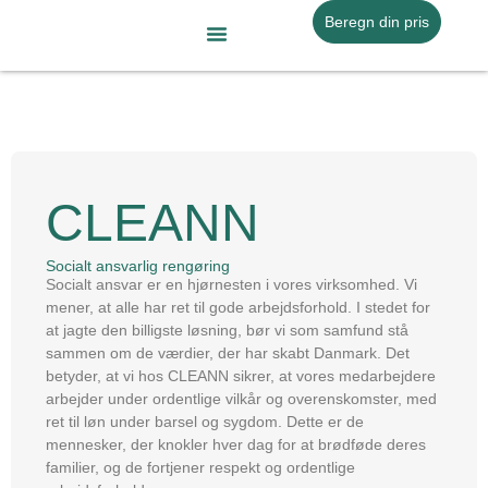
Gå
Beregn din pris
til
indholdet
Flytterengøring Af Erhvervslokaler
Snerydning Og Saltning
CLEANN
Socialt ansvarlig rengøring
Socialt ansvar er en hjørnesten i vores virksomhed. Vi
mener, at alle har ret til gode arbejdsforhold. I stedet for
at jagte den billigste løsning, bør vi som samfund stå
sammen om de værdier, der har skabt Danmark. Det
betyder, at vi hos CLEANN sikrer, at vores medarbejdere
arbejder under ordentlige vilkår og overenskomster, med
ret til løn under barsel og sygdom. Dette er de
mennesker, der knokler hver dag for at brødføde deres
familier, og de fortjener respekt og ordentlige